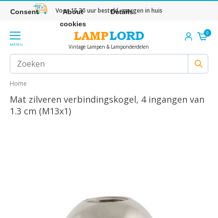
Voor 15.30 uur besteld, morgen in huis
Consent
About
Details
cookies
0
MENU
Vintage Lampen & Lamponderdelen
Home
Mat zilveren verbindingskogel, 4 ingangen van
1.3 cm (M13x1)