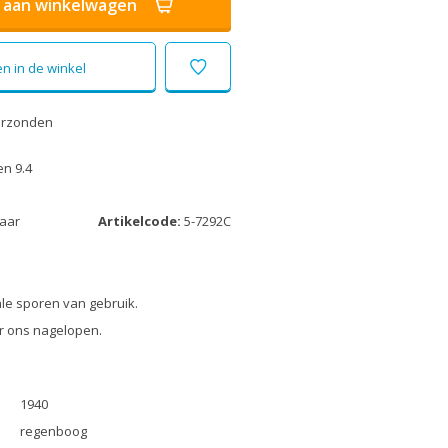
aan winkelwagen
n in de winkel
erzonden
n 9.4
laar
Artikelcode:
5-7292C
le sporen van gebruik.
r ons nagelopen.
1940
regenboog