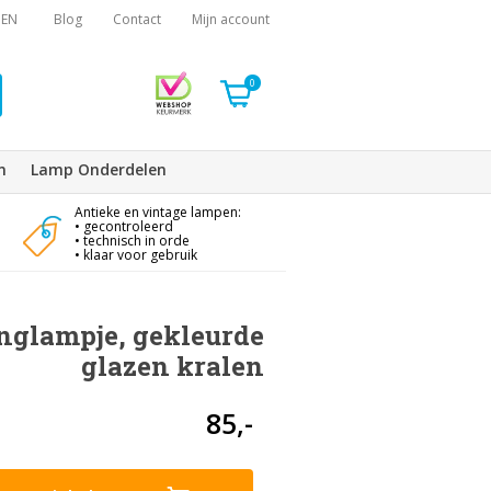
EN
Blog
Contact
Mijn account
0
n
Lamp Onderdelen
Antieke en vintage lampen:
• gecontroleerd
• technisch in orde
• klaar voor gebruik
nglampje, gekleurde
glazen kralen
85,-