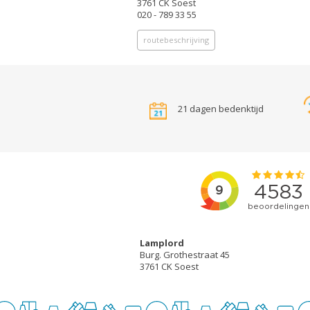
3761 CK Soest
020 - 789 33 55
routebeschrijving
21 dagen bedenktijd
Lamplord
Burg. Grothestraat 45
3761 CK Soest