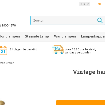
NL
it 1900-1970
afondlampen
Staande Lamp
Wandlampen
Lampenkappe
21 dagen bedenktijd
Voor 15.30 uur besteld,
vandaag verzonden
azen kralen
Vintage ha