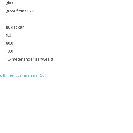
glas
grote fitting E27
1
ja, dat kan
9.0
80.0
13.0
1.5 meter snoer aanwezig
t Binnen
,
Lampen per Stijl