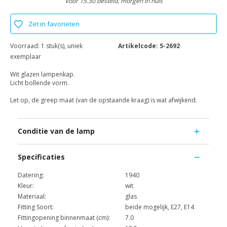
Voor 15.30 besteld, morgen in huis
Zet in favorieten
Voorraad:
1 stuk(s), uniek
Artikelcode:
5-2692
exemplaar
Wit glazen lampenkap.
Licht bollende vorm.
Let op, de greep maat (van de opstaande kraag) is wat afwijkend.
Conditie van de lamp
Specificaties
Datering:
1940
Kleur:
wit
Materiaal:
glas
Fitting Soort:
beide mogelijk, E27, E14
Fittingopening binnenmaat (cm):
7.0