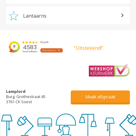
Lantaarns
“Uitstekend!”
Lamplord
Maak afspraak
Burg. Grothestraat 45
3761 CK Soest