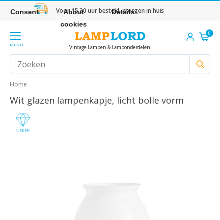
Voor 15.30 uur besteld, morgen in huis
Consent
About
Details
cookies
0
MENU
Vintage Lampen & Lamponderdelen
Home
Wit glazen lampenkapje, licht bolle vorm