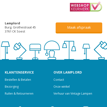
Lamplord
Maak afspraak
Burg. Grothestraat 45
3761 CK Soest
KLANTENSERVICE
OVER LAMPLORD
Bestellen & Betalen
Contact
Bezorging
Onze winkel
Ruilen & Retourneren
Verhuur van Vintage Lampen