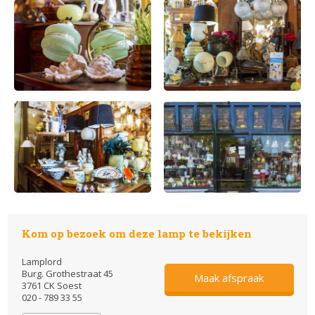
Kom op bezoek om deze lamp te bekijken
Lamplord
Burg. Grothestraat 45
Maak afspraak
3761 CK Soest
020 - 789 33 55