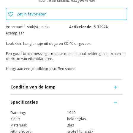
Voor 15.30 besteld, morgen in huis
Zet in favorieten
Voorraad:
1 stuk(s), uniek
Artikelcode:
5-7292A
exemplaar
Leuk klein hanglampje uit de jaren 30-40 ongeveer.
Een goud-bruin messing armatuur met allemaal helder glazen kralen, in
de vorm van eikenbladeren.
Hangt aan een goudkleurig stoffen snoer.
Conditie van de lamp
Specificaties
Datering:
1940
Kleur:
helder glas
Materiaal:
glas
Fitting Soort:
grote fitting E27