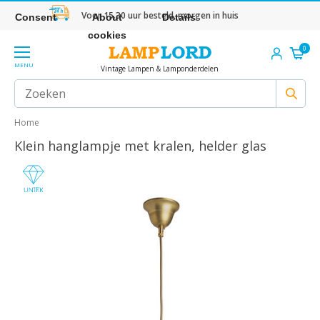
Voor 15.30 uur besteld, morgen in huis
Consent
About
Details
cookies
0
MENU
Vintage Lampen & Lamponderdelen
Home
Klein hanglampje met kralen, helder glas