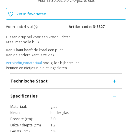
Voor 15.30 besteld, morgen in huis
Zet in favorieten
Voorraad:
4 stuk(s)
Artikelcode:
3-3327
Glazen druppel voor een kroonluchter.
Kraal met bolle buik.
Aan 1 kant heeft de kraal een punt.
Aan de andere kant is ze vlak.
Verbindingsmateriaal
nodig, los bijbestellen.
Pennen en nietjes zijn niet ingesloten.
Technische Staat
Specificaties
Materiaal:
glas
Kleur:
helder glas
Breedte (cm):
3.0
Dikte / diepte (cm):
1.2
Lengte (cm):
4.8