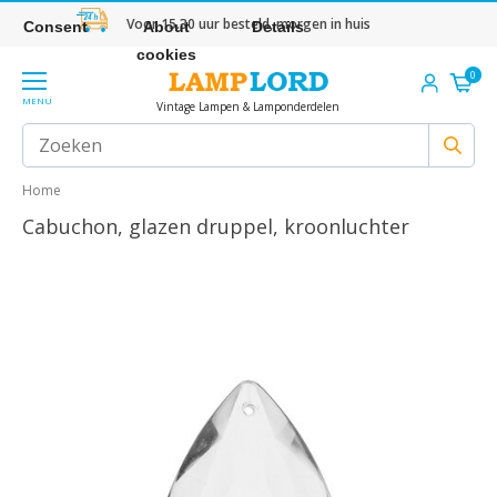
Voor 15.30 uur besteld, morgen in huis
Consent
About
Details
cookies
0
MENU
Vintage Lampen & Lamponderdelen
Home
Cabuchon, glazen druppel, kroonluchter