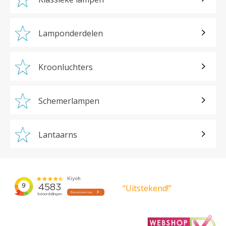
Lamponderdelen
Kroonluchters
Schemerlampen
Lantaarns
“Uitstekend!”